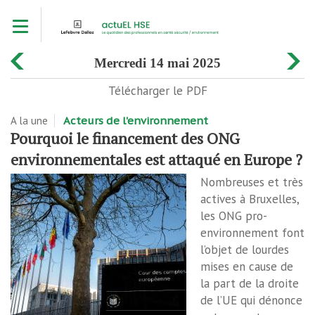
Aller
Toggle navigation
au
contenu
principal
mercredi 14 mai 2025
Télécharger le PDF
A la une
Acteurs de l'environnement
Pourquoi le financement des ONG
environnementales est attaqué en Europe ?
Nombreuses et très
actives à Bruxelles,
les ONG pro-
environnement font
l’objet de lourdes
mises en cause de
la part de la droite
de l’UE qui dénonce