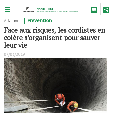
Aller
Toggle navigation
au
contenu
principal
A la une
Prévention
Face aux risques, les cordistes en
colère s'organisent pour sauver
leur vie
07/03/2019