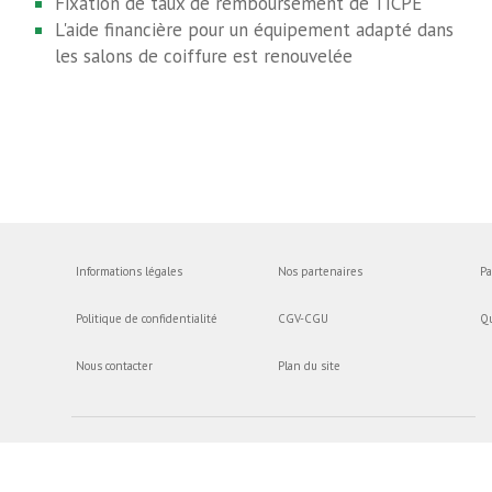
Fixation de taux de remboursement de TICPE
L'aide financière pour un équipement adapté dans
les salons de coiffure est renouvelée
Informations légales
Nos partenaires
Pa
Politique de confidentialité
CGV-CGU
Q
Nous contacter
Plan du site