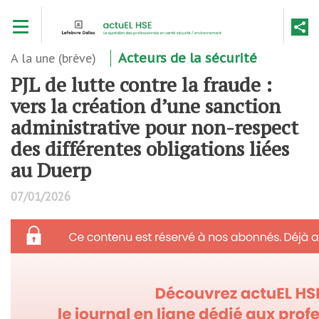
Aller
Toggle navigation
au
contenu
principal
A la une (brève)
Acteurs de la sécurité
PJL de lutte contre la fraude :
vers la création d’une sanction
administrative pour non-respect
des différentes obligations liées
au Duerp
07/01/2026