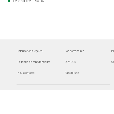
Le chiffre : 40 %
Informations légales
Nos partenaires
Pa
Politique de confidentialité
CGV-CGU
Q
Nous contacter
Plan du site